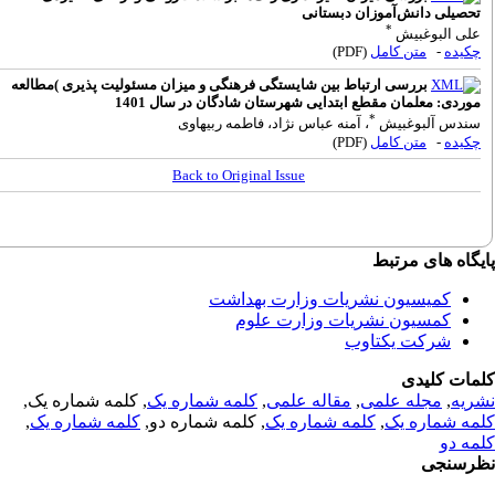
حصیلی دانش‌آموزان دبستانی
*
لی البوغبیش
کیده
-
متن کامل
(PDF)
بررسی ارتباط بین شایستگی فرهنگی و میزان مسئولیت پذیری )مطالعه
وردی: معلمان مقطع ابتدایی شهرستان شادگان در سال 1401
*
ندس آلبوغبیش
، آمنه عباس نژاد، فاطمه ربیهاوی
کیده
-
متن کامل
(PDF)
Back to Original Issue
گاه های مرتبط
کمیسیون نشریات وزارت بهداشت
کمسیون نشریات وزارت علوم
شرکت یکتاوب
مات کلیدی
ریه
,
مجله علمی
,
مقاله علمی
,
کلمه شماره یک
, کلمه شماره یک,
مه شماره یک
,
کلمه شماره یک
, کلمه شماره دو,
کلمه شماره یک
,
مه دو
رسنجی