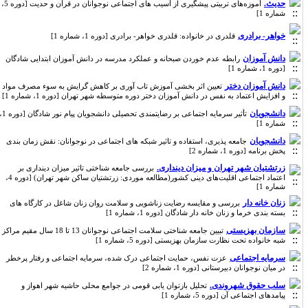
حدیث.
آموزه‌های تربیتی پیشگیری از آسیب های اجتماعی نوجوانان در قرآن و حدیت [دوره 5،
شماره 1]
خواهر- برادری
قلدری در خانواده: قلدری خواهر- برادری [دوره 1، شماره 1]
دانش آموزان
رابطه عدم خوردن صبحانه و عملکرد مدرسه در دانش آموزان ابتدایی شادگان
[دوره 1، شماره 1]
دانش آموزان دختر
تعیین اثر بخشی آموزش تاب آوری بر کاهش گرایش به سوء مصرف مواد
و افزایش اعتماد به نفس در دانش آموزان دختر دوره متوسطه شهر تهران [دوره 1، شماره 1]
دانشجویان
تأثیر سرمایه اجتماعی بر رضایتمندی تحصیلی دانشجویان پیام نور شادگان [دوره 1،
شماره 1]
دانشجویان
جامعه پذیری، استفاده و تاثیر شبکه های اجتماعی در نوجوانان: نقش زمان بندی
پخش برنامه [دوره 1، شماره 2]
زرتشتیان شهر تهران و میزان دینداری.
بررسی جامعه شناختی تاثیر میزان دینداری بر
اعتماد اجتماعی اقلیت‌های دینی کشور(مطالعه موردی: زرتشتیان ساکن شهر تهران) [دوره 4،
شماره 1]
زنان خانه دار
بررسی و مقایسه رضایت زناشویی و سلامت روان زنان شاغل در کارگاه های
بسته بندی خرما و زنان خانه دار شادگان [دوره 1، شماره 1]
سازمان بهزیستی
تبیین جامعه شناختی سلامت اجتماعی نوجوانان 13 تا 18 سال مقیم مراکز
شبه خانواده تحت نظارت سازمان بهزیستی [دوره 5، شماره 1]
سرمایه اجتماعی
عزت نفس، حمایت اجتماعی درک شده، سرمایه اجتماعی و رفتار پرخطر
در میان نوجوانان دبیرستانی [دوره 1، شماره 2]
سلب حقوق شهروندی.
تحلیل بازتوان یابی قومی در جوامع محلی حاشیه شهر اهواز و
پیامدهای اجتماعی آن [دوره 5، شماره 1]