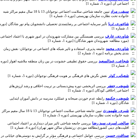
اجتماعی آن [دوره 5، شماره 1]
سیفی، مراد
تبیین جامعه شناختی سلامت اجتماعی نوجوانان 13 تا 18 سال مقیم مراکز شبه
خانواده تحت نظارت سازمان بهزیستی [دوره 5، شماره 1]
شاخوری، ثریا
تأثیر سرمایه اجتماعی بر رضایتمندی تحصیلی دانشجویان پیام نور شادگان [دوره
1، شماره 1]
شاوردی، عارف
بررسی همبستگی بین مشارکت شهروندان در امور شهری با اعتماد اجتماعی
(مورد مطالعه: شهروندان شهر شادگان) [دوره 1، شماره 3]
شاوردی، محمد
جامعه پذیری، استفاده و تاثیر شبکه های اجتماعی در نوجوانان: نقش زمان
بندی پخش برنامه [دوره 1، شماره 2]
شجاعی، عبدالسعید
بررسی حقوق تطبیقی خشونت در بین زنان منطقه ملاشیه اهواز [دوره
1، شماره 3]
شعبانی، کوثر
نقش نگرش های فرهنگی بر هویت فرهنگی نوجوانان [دوره 5، شماره 1]
شویچی، جعفر
بررسی اثربخشی دوره پیش‌دبستانی بر تربیت اخلاقی و رشد ارزش‌های
اجتماعی_اخلاقی کودکان [دوره 1، شماره 1]
شویچی، حکیمه
رابطه عدم خوردن صبحانه و عملکرد مدرسه در دانش آموزان ابتدایی
شادگان [دوره 1، شماره 1]
شیری، طهمورث
تبیین جامعه شناختی سلامت اجتماعی نوجوانان 13 تا 18 سال مقیم مراکز
شبه خانواده تحت نظارت سازمان بهزیستی [دوره 5، شماره 1]
صالحی امیری، سید رضا
بررسی جامعه شناختی تاثیر میزان دینداری بر اعتماد اجتماعی
اقلیت‌های دینی کشور(مطالعه موردی: زرتشتیان ساکن شهر تهران) [دوره 4، شماره 1]
صداقت، حسین
بررسی عوامل اجتماعی و فرهنگی مؤثر بر گرایش به دوستی‌های خیابانی در