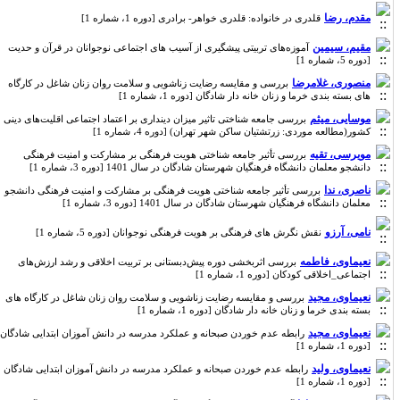
مقدم، رضا
قلدری در خانواده: قلدری خواهر- برادری [دوره 1، شماره 1]
مقیم، سیمین
آموزه‌های تربیتی پیشگیری از آسیب های اجتماعی نوجوانان در قرآن و حدیت
[دوره 5، شماره 1]
منصوری، غلامرضا
بررسی و مقایسه رضایت زناشویی و سلامت روان زنان شاغل در کارگاه
های بسته بندی خرما و زنان خانه دار شادگان [دوره 1، شماره 1]
موسایی، میثم
بررسی جامعه شناختی تاثیر میزان دینداری بر اعتماد اجتماعی اقلیت‌های دینی
کشور(مطالعه موردی: زرتشتیان ساکن شهر تهران) [دوره 4، شماره 1]
مویرسی، تقیه
بررسی تأثیر جامعه شناختی هویت فرهنگی بر مشارکت و امنیت فرهنگی
دانشجو معلمان دانشگاه فرهنگیان شهرستان شادگان در سال 1401 [دوره 3، شماره 1]
ناصری، ندا
بررسی تأثیر جامعه شناختی هویت فرهنگی بر مشارکت و امنیت فرهنگی دانشجو
معلمان دانشگاه فرهنگیان شهرستان شادگان در سال 1401 [دوره 3، شماره 1]
نامی، آرزو
نقش نگرش های فرهنگی بر هویت فرهنگی نوجوانان [دوره 5، شماره 1]
نعیماوی، فاطمه
بررسی اثربخشی دوره پیش‌دبستانی بر تربیت اخلاقی و رشد ارزش‌های
اجتماعی_اخلاقی کودکان [دوره 1، شماره 1]
نعیماوی، مجید
بررسی و مقایسه رضایت زناشویی و سلامت روان زنان شاغل در کارگاه های
بسته بندی خرما و زنان خانه دار شادگان [دوره 1، شماره 1]
نعیماوی، مجید
رابطه عدم خوردن صبحانه و عملکرد مدرسه در دانش آموزان ابتدایی شادگان
[دوره 1، شماره 1]
نعیماوی، ولید
رابطه عدم خوردن صبحانه و عملکرد مدرسه در دانش آموزان ابتدایی شادگان
[دوره 1، شماره 1]