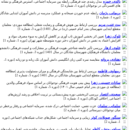
بالدی، حمزه
مدل رشدی چند فرهنگی رابطه بین سرمایه اجتماعی، استرس فرهنگی و نشانه
های افسردگی در نوجوانان [دوره 1، شماره 2]
بریمانی، پژمان
رابطه عدم خوردن صبحانه و عملکرد مدرسه در دانش آموزان ابتدایی شادگان
[دوره 1، شماره 1]
بیت عنب، مریم
بررسی ارتباط بین هوش فرهنگی و رضایت شغلی (مطالعه موردی: معلمان
مقطع ابتدایی شهرستان بندر امام خمینی (ره) در سال 1401) [دوره 3، شماره 1]
تلوک، زهرا
تعیین اثر بخشی آموزش تاب آوری بر کاهش گرایش به سوء مصرف مواد و
افزایش اعتماد به نفس در دانش آموزان دختر دوره متوسطه شهر تهران [دوره 1، شماره 1]
خلوی، ازهار
بررسی تأثیر جامعه شناختی هویت فرهنگی بر مشارکت و امنیت فرهنگی دانشجو
معلمان دانشگاه فرهنگیان شهرستان شادگان در سال 1401 [دوره 3، شماره 1]
دهنادی، پروانه
مقایسه نمره کتبی زبان انگلیسی دانش آموزان تک زبانه و دو زبانه [دوره 1،
شماره 1]
ربیهاوی، فاطمه
بررسی ارتباط بین شایستگی فرهنگی و میزان مسئولیت پذیری )مطالعه
موردی: معلمان مقطع ابتدایی شهرستان شادگان در سال 1401 [دوره 5، شماره 2]
سادات حسینی، زهرا
پیش بینی هویت فرهنگی نوجوانان بر اساس سواد فرهنگی والدین
(مطالعه ی موردی بندر امام خمینی سال ۱۴۰۱) [دوره 5، شماره 1]
سعیدی، انتصار
بررسی اثربخشی دوره پیش‌دبستانی بر تربیت اخلاقی و رشد ارزش‌های
اجتماعی_اخلاقی کودکان [دوره 1، شماره 1]
سلمانی، سلمان
عزت نفس، حمایت اجتماعی درک شده، سرمایه اجتماعی و رفتار پرخطر در
میان نوجوانان دبیرستانی [دوره 1، شماره 2]
سنگور صویلات، کوثر
زیبایی و سرمایه اجتماعی: شکل‌های جذاب شبکه‌های اجتماعی [دوره
1، شماره 2]
سیاحی منش، کاظم
تحلیل بازتوان یابی قومی در جوامع محلی حاشیه شهر اهواز و پیامدهای