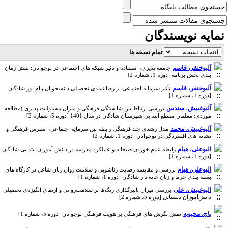
مایه نویسندگان
تمام نسخه ها
آلبوخنفر، قاسم
جامعه پذیری، استفاده و تاثیر شبکه های اجتماعی در نوجوانان: نقش زمان
بندی پخش برنامه [دوره 1، شماره 2]
آلبوخنفر، قاسم
تأثیر سرمایه اجتماعی بر رضایتمندی تحصیلی دانشجویان پیام نور شادگان
[دوره 1، شماره 1]
آلبوغبیش، سندس
بررسی ارتباط بین شایستگی فرهنگی و میزان مسئولیت پذیری )مطالعه
موردی: معلمان مقطع ابتدایی شهرستان شادگان در سال 1401 [دوره 5، شماره 2]
آلبوغبیش، محمد
مدل رشدی چند فرهنگی رابطه بین سرمایه اجتماعی، استرس فرهنگی و
نشانه های افسردگی در نوجوانان [دوره 1، شماره 2]
البوعلی، هیام
رابطه عدم خوردن صبحانه و عملکرد مدرسه در دانش آموزان ابتدایی شادگان
[دوره 1، شماره 1]
البوعلی، هیام
بررسی و مقایسه رضایت زناشویی و سلامت روان زنان شاغل در کارگاه های
بسته بندی خرما و زنان خانه دار شادگان [دوره 1، شماره 1]
البوغبیش، علی
بررسی میزان تاثیرگذاری رنگ‌ها بر سلامت‌روانی و ارتقای انگیزه‌ی تحصیلی
دانش‌آموزان دبستانی [دوره 5، شماره 2]
باج، محبوبه
نقش نگرش های فرهنگی بر هویت فرهنگی نوجوانان [دوره 5، شماره 1]