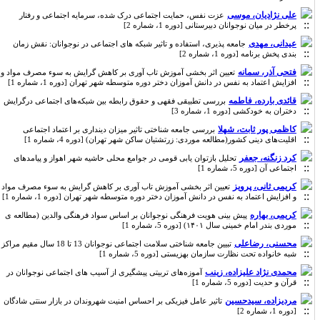
علی نژادیان، موسی
عزت نفس، حمایت اجتماعی درک شده، سرمایه اجتماعی و رفتار
پرخطر در میان نوجوانان دبیرستانی [دوره 1، شماره 2]
عیدانی، مهدی
جامعه پذیری، استفاده و تاثیر شبکه های اجتماعی در نوجوانان: نقش زمان
بندی پخش برنامه [دوره 1، شماره 2]
فتحی آذر، سمانه
تعیین اثر بخشی آموزش تاب آوری بر کاهش گرایش به سوء مصرف مواد و
افزایش اعتماد به نفس در دانش آموزان دختر دوره متوسطه شهر تهران [دوره 1، شماره 1]
قائدی بارده، فاطمه
بررسی تطبیقی فقهی و حقوق رابطه بین شبکه‌های اجتماعی درگرایش
دختران به خودکشی [دوره 1، شماره 3]
کاظمی پور ثابت، شهلا
بررسی جامعه شناختی تاثیر میزان دینداری بر اعتماد اجتماعی
اقلیت‌های دینی کشور(مطالعه موردی: زرتشتیان ساکن شهر تهران) [دوره 4، شماره 1]
کرد زنگنه، جعفر
تحلیل بازتوان یابی قومی در جوامع محلی حاشیه شهر اهواز و پیامدهای
اجتماعی آن [دوره 5، شماره 1]
کریمی ثانی، پرویز
تعیین اثر بخشی آموزش تاب آوری بر کاهش گرایش به سوء مصرف مواد
و افزایش اعتماد به نفس در دانش آموزان دختر دوره متوسطه شهر تهران [دوره 1، شماره 1]
کریمی، بهاره
پیش بینی هویت فرهنگی نوجوانان بر اساس سواد فرهنگی والدین (مطالعه ی
موردی بندر امام خمینی سال ۱۴۰۱) [دوره 5، شماره 1]
محسنی، رضاعلی
تبیین جامعه شناختی سلامت اجتماعی نوجوانان 13 تا 18 سال مقیم مراکز
شبه خانواده تحت نظارت سازمان بهزیستی [دوره 5، شماره 1]
محمدی نژاد علیزاده، زینب
آموزه‌های تربیتی پیشگیری از آسیب های اجتماعی نوجوانان در
قرآن و حدیت [دوره 5، شماره 1]
مردیزاده، سیدحسین
تاثیر عامل فیزیکی بر احساس امنیت شهروندان در بازار سنتی شادگان
[دوره 1، شماره 2]