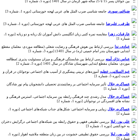
بین جوانان پسر 15 تا 25 ساله شهر کرمان در سال 1401 [دوره 5، شماره 1]
ضیاغم، سوری
جامعه شناسی ضرب المثل های عربی لهجه خوزستانی [دوره 1، شماره 3]
طرفی، علیرضا
جامعه شناسی ضرب المثل های عربی لهجه خوزستانی [دوره 1، شماره 3]
عارفیان، زهرا
مقایسه نمره کتبی زبان انگلیسی دانش آموزان تک زبانه و دو زبانه [دوره 1،
شماره 1]
عبادی، ندا
بررسی ارتباط بین هوش فرهنگی و رضایت شغلی (مطالعه موردی: معلمان مقطع
ابتدایی شهرستان بندر امام خمینی (ره) در سال 1401) [دوره 3، شماره 1]
عباس نژاد، آمنه
بررسی ارتباط بین شایستگی فرهنگی و میزان مسئولیت پذیری )مطالعه
موردی: معلمان مقطع ابتدایی شهرستان شادگان در سال 1401 [دوره 5، شماره 2]
عبد السلامی، عطیه
آموزه‌های تربیتی پیشگیری از آسیب های اجتماعی نوجوانان در قرآن و
حدیت [دوره 5، شماره 1]
عساکره، جلال
تأثیر سرمایه اجتماعی بر رضایتمندی تحصیلی دانشجویان پیام نور شادگان
[دوره 1، شماره 1]
عساکره، جلال
مدل رشدی چند فرهنگی رابطه بین سرمایه اجتماعی، استرس فرهنگی و
نشانه های افسردگی در نوجوانان [دوره 1، شماره 2]
عساکره، جلال
زیبایی و سرمایه اجتماعی: شکل‌های جذاب شبکه‌های اجتماعی [دوره 1،
شماره 2]
علی پور، لیلا
بررسی تطبیقی فقهی و حقوق رابطه بین شبکه‌های اجتماعی درگرایش دختران
به خودکشی [دوره 1، شماره 3]
علی پور، لیلا
بررسی حقوق تطبیقی خشونت در بین زنان منطقه ملاشیه اهواز [دوره 1،
شماره 3]