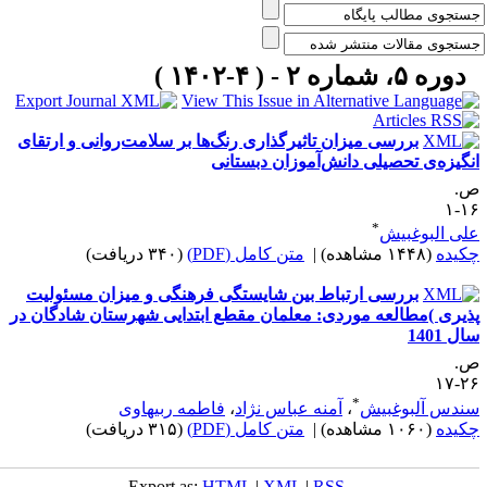
دوره ۵، شماره ۲ - ( ۴-۱۴۰۲ )
بررسی میزان تاثیرگذاری رنگ‌ها بر سلامت‌روانی و ارتقای
نگیزه‌ی تحصیلی دانش‌آموزان دبستانی
.
۱۶
*
لی البوغبیش
کیده
(۱۴۴۸ مشاهده)
|
متن کامل (PDF)
(۳۴۰ دریافت)
بررسی ارتباط بین شایستگی فرهنگی و میزان مسئولیت
ذیری )مطالعه موردی: معلمان مقطع ابتدایی شهرستان شادگان در
ل 1401
.
۲۶-
*
ندس آلبوغبیش
،
آمنه عباس نژاد
،
فاطمه ربیهاوی
کیده
(۱۰۶۰ مشاهده)
|
متن کامل (PDF)
(۳۱۵ دریافت)
Export as:
HTML
|
XML
|
RSS