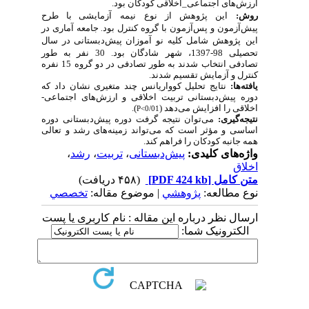
ارزش‌های اجتماعی_اخلاقی کودکان بود.
روش:
این
پژوهش از
نوع
نیمه
آزمایشی با طرح
پیش‌آزمون
و
پس‌آزمون
با
گروه
کنترل بود
جامعه
آماری
در
.
این
پژوهش
شامل
کلیه
نو آموزان پیش‌دبستانی در سال
تحصیلی 98-1397،
شهر
شادگان بود. 30 نفر به طور
تصادفی انتخاب شدند به طور تصادفی در دو گروه 15 نفره
کنترل و آزمایش تقسیم شدند.
یافته‌ها:
نتایج تحلیل کوواریانس چند متغیری نشان داد که
دوره پیش‌دبستانی تربیت اخلاقی و ارزش‌های اجتماعی-
اخلاقی را افزایش می‌دهد (
).
P<0/01
نتیجه‌گیری:
می‌توان نتیجه گرفت دوره پیش‌دبستانی دوره
اساسی و مؤثر است که می‌تواند زمینه‌های رشد و تعالی
همه جانبه کودکان را فراهم کند.
واژه‌های کلیدی:
پیش‌دبستانی
،
تربیت
،
رشد
،
اخلاق
متن کامل
[PDF 424 kb]
(۴۵۸ دریافت)
نوع مطالعه:
پژوهشي
| موضوع مقاله:
تخصصي
ارسال نظر درباره این مقاله : نام کاربری یا پست
الکترونیک شما: