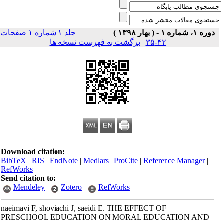
دوره ۱، شماره ۱ - ( بهار ۱۳۹۸ )
جلد ۱ شماره ۱ صفحات
۴۲-۳۵
|
برگشت به فهرست نسخه ها
Download citation:
BibTeX
|
RIS
|
EndNote
|
Medlars
|
ProCite
|
Reference Manager
|
RefWorks
Send citation to:
Mendeley
Zotero
RefWorks
naeimavi F, shoviachi J, saeidi E. THE EFFECT OF
PRESCHOOL EDUCATION ON MORAL EDUCATION AND