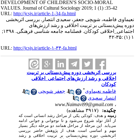
DEVELOPMENT OF CHILDREN'S SOCIO-MORAL
VALUES. Journal of Cultural Sociology 2019; 1 (1) :35-42
URL:
http://jcsjs.ir/article-1-34-fa.html
نعیماوی فاطمه، شویچی جعفر، سعیدی انتصار. بررسی اثربخشی
دوره پیش‌دبستانی بر تربیت اخلاقی و رشد ارزش‌های
اجتماعی_اخلاقی کودکان. فصلنامه جامعه شناسی فرهنگی. ۱۳۹۸;
۱ (۱) :۳۵-۴۲
URL:
http://jcsjs.ir/article-۱-۳۴-fa.html
بررسی اثربخشی دوره پیش‌دبستانی بر تربیت
اخلاقی و رشد ارزش‌های اجتماعی_اخلاقی
کودکان
*
فاطمه نعیماوی
،
جعفر شویچی
،
انتصار سعیدی
www.Naimavi99@gmail.com
،
چکیده:
(۳۹۱۷ مشاهده)
زمینه
و هدف: کودکی یکی از مراحل رشد انسانی است که
از آغاز تولد شروع می‌شود و تا نوجوانی و جوانی ادامه
می‌یابد. این مرحله از مراحل همانند دو مرحله دیگر بسیار
مهم و اساسی است. هدف از پژوهش حاضر بررسی
اثربخشی دوره پیش‌دبستانی بر تربیت اخلاقی و رشد