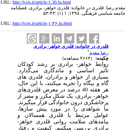
URL:
http://jcsjs.ir/article-1-36-fa.html
مقدم رضا. قلدری در خانواده: قلدری خواهر- برادری. فصلنامه
جامعه شناسی فرهنگی. ۱۳۹۸; ۱ (۱) :۴۳-۵۳
URL:
http://jcsjs.ir/article-۱-۳۶-fa.html
قلدری در خانواده: قلدری خواهر- برادری
*
رضا مقدم
چکیده:
(۴۶۶۴ مشاهده)
روابط خواهر- برادری بر رشد کودکان
تأثیر اساسی و ماندگاری می‌گذارد.
بسیاری از خواهر و برادران، قلدری­ های
گاه و بیگاه را تجربه می­کنند، با این حال،
هر هفته 40 درصد در معرض قلدری‌های
خواهر- برادری، یک شکل مکرر و مضر از
پرخاشگری درون خانوادگی قرار می­گیرند.
ما شواهدی را در مورد پیش سازها،
عوامل مرتبط با قلدری همسالان و
پیامدهای سلامت روانی قلدری خواهر-
برادری بررسی می­کنیم. کیفیت و رفتار