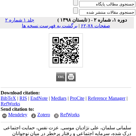
دوره ۱، شماره ۲ - ( تابستان ۱۳۹۸ )
جلد ۱ شماره ۲
صفحات ۷۸-۶۲
|
برگشت به فهرست نسخه ها
Download citation:
BibTeX
|
RIS
|
EndNote
|
Medlars
|
ProCite
|
Reference Manager
|
RefWorks
Send citation to:
Mendeley
Zotero
RefWorks
سلمانی سلمان، علی نژادیان موسی. عزت نفس، حمایت اجتماعی
درک شده، سرمایه اجتماعی و رفتار پرخطر در میان نوجوانان