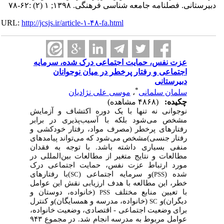
دبیرستانی. فصلنامه جامعه شناسی فرهنگی. ۱۳۹۸; ۱ (۲) :۶۲-۷۸
URL:
http://jcsjs.ir/article-۱-۴۸-fa.html
عزت نفس، حمایت اجتماعی درک شده، سرمایه
اجتماعی و رفتار پرخطر در میان نوجوانان
دبیرستانی
*
سلمان سلمانی
،
موسی علی نژادیان
چکیده:
(۴۸۶۸ مشاهده)
نوجوانی نه تنها با یک دوره اکتشاف و آزمایش
مشخص می‌شود بلکه با آسیب‌پذیری در برابر
رفتارهای پرخطر (‏مصرف مواد، رفتار خودکشی و
رفتار جنسی)‏مشخص می‌شود که می‌تواند پیامدهای
منفی بسیاری داشته باشد. با توجه به فقدان
مطالعات و نتایج متغیر از مطالعات بین‌المللی در
مورد ارتباط عزت نفس، حمایت اجتماعی درک
شده (‏
)‏و سرمایه اجتماعی (‏
)‏با رفتارهای
SC
PSS
خطر، این مطالعه با هدف ارزیابی نقش این عوامل
با تعیین منابع مختلف
(‏خانواده، دوستان و
PSS
دیگران)‏و
(‏خانواده، مدرسه و همسایگان)‏و کنترل
SC
برای وضعیت اجتماعی - اقتصادی، وضعیت خانواده،
عوامل مربوط به مدرسه انجام شد. در مجموع ۹۴۳