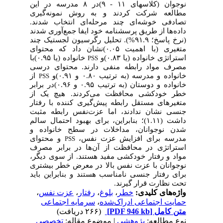
نوجوان (‏کلاسهای ۱۱ - ۹)‏در ۸ مدرسه در این
مطالعه شرکت کردند و به روش نمونه‌گیری
تصادفی خوشه‌ای چند مرحله‌ای انتخاب شدند.
داده‌ها از طریق پرسشنامه خود ایفا جمع‌آوری شدند
(‏نرخ پاسخ؛ ۹۱.۹%)‏. تحلیل رگرسیون لجستیک چند
متغیری (‏با اهمیت ۰.۰۵)‏نشان داد که محتوای
استراتژی خانواده (‏یا ۰.۸۳)‏و
خانواده (‏یا ۰.۹۵)‏با
PSS
مصرف مواد رابطه منفی دارند. محتوای درسی
خانواده و مدرسه (‏به ترتیب ۰.۸۰ و ۰.۹۱)‏و
از
PSS
خانواده و دوستان (‏به ترتیب ۰.۹۵ و ۰.۹۶)‏در برابر
خطر خودکشی محافظت می‌کردند. هیچ یک از
متغیرهای مستقل رابطه پیش‌گیری کننده با رفتار
جنسی نشان ندادند، اما عزت‌نفس رابطه مثبت
داشت (‏۱.۱۱)‏؛ بنابراین، برای بهبود احتمال سالم
شدن نوجوانان، مداخلات در سطح خانواده و
مدرسه برای افزایش عزت نفس،
و محتوای
PSS
استراتژی در محافظت از آن‌ها در برابر مصرف
مواد و رفتار خودکشی مفید هستند. از سوی دیگر،
نوجوانان با عزت نفس بالا در معرض خطر بیشتری
برای رفتار جنسی نامناسب هستند و بنابراین باید
تحت نظارت قرار گیرند.
واژه‌های کلیدی:
خطر
،
بلوغ
،
رفتار
،
عزت نفس
،
حمایت اجتماعی ادراک‌شده
،
سرمایه اجتماعی
متن کامل
[PDF 946 kb]
(۲۶۶ دریافت)
نوع مطالعه:
پژوهشي
| موضوع مقاله:
تخصصي