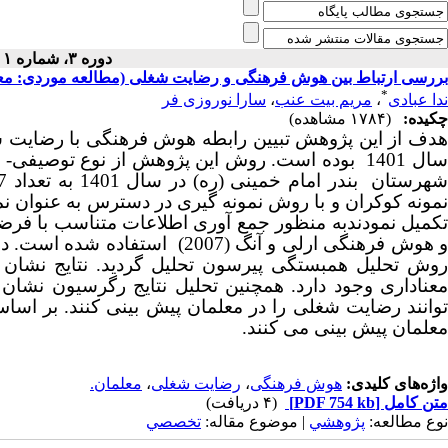
دوره ۳، شماره ۱ - ( بهار ۱۴۰۰ )
بررسی ارتباط بین هوش فرهنگی و رضایت شغلی (مطالعه موردی: معلمان 
*
ندا عبادی
،
مریم بیت عنب
،
سارا نوروزی فر
چکیده:
(۱۷۸۴ مشاهده)
هدف از این پژوهش تبیین رابطه هوش فرهنگی با رضایت شغ
سال 1401 بوده است. روش این پژوهش از نوع توصیف
هرستان بندر امام خمینی
(ره)
نمونه کوکران و با روش نمونه گیری در دسترس به عنوان ن
و هوش فرهنگی ارلی و آنگ (2007)
روش تحلیل همبستگی پیرسون تحلیل گردید. نتایج نشا
معناداری وجود دارد. همچنین تحلیل نتایج رگرسیون نشان 
معلمان پیش بینی می کنند.
واژه‌های کلیدی:
هوش فرهنگی
،
رضایت شغلی
،
معلمان.
متن کامل
[PDF 754 kb]
(۴ دریافت)
نوع مطالعه:
پژوهشي
| موضوع مقاله:
تخصصي