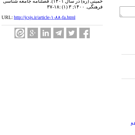
خمینی (ره) در سال ۱۴۰۱). فصلنامه جامعه شناسی
فرهنگی. ۱۴۰۰; ۳ (۱) :۱۸-۳۷
URL:
http://jcsjs.ir/article-۱-۸۸-fa.html
و