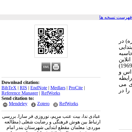
فهرست نسخه ها
) در
تدایی
اساس روش محاسبه
نلاین
تکمیل نمودندبه منظور جمع آوری اطلاعات متناسب با فرضیه‌های پژوهش از پرسشنامه های رضایت شغلی اسمیت (1969)
اس اس و
ابطه
Download citation:
ری می
BibTeX
|
RIS
|
EndNote
|
Medlars
|
ProCite
|
 از رضایت شغلی را در
Reference Manager
|
RefWorks
Send citation to:
Mendeley
Zotero
RefWorks
عبادی ندا، بیت عنب مریم، نوروزی فر سارا. بررسی
ارتباط بین هوش فرهنگی و رضایت شغلی (مطالعه
موردی: معلمان مقطع ابتدایی شهرستان بندر امام