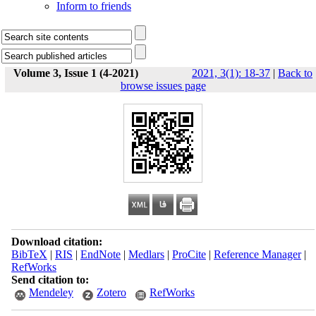
Inform to friends
Volume 3, Issue 1 (4-2021)
2021, 3(1): 18-37
|
Back to
browse issues page
Download citation:
BibTeX
|
RIS
|
EndNote
|
Medlars
|
ProCite
|
Reference Manager
|
RefWorks
Send citation to:
Mendeley
Zotero
RefWorks