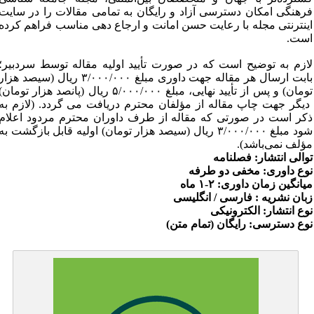
رهنگی امکان دسترسی آزاد و رایگان به تمامی مقالات را در سایت
ینترنتی مجله با رعایت حسن امانت و ارجاع دهی مناسب فراهم کرده
ست
.
ازم به توضیح است که در صورت تأیید اولیه مقاله توسط سردبیر؛
بابت ارسال هر مقاله جهت داوری مبلغ ۳/۰۰۰/۰۰۰ ریال (سیصد هزار
تومان) و پس از تأیید نهایی، مبلغ ۵/۰۰۰/۰۰۰ ریال (پانصد هزار تومان)
یگر جهت چاپ مقاله از مؤلفان محترم دریافت می گردد. (لازم به
کر است در صورتی که مقاله از طرف داوران محترم مردود اعلام
شود مبلغ ۳/۰۰۰/۰۰۰ ریال (سیصد هزار تومان) اولیه قابل بازگشت به
ؤلف نمی‌باشد).
والی انتشار: فصلنامه
وع داوری: مخفی دو طرفه
یانگین زمان داوری: ۲-۱ ماه
بان نشریه : فارسی / انگلیسی
وع انتشار: الکترونیکی
وع دسترسی: رایگان (تمام متن)