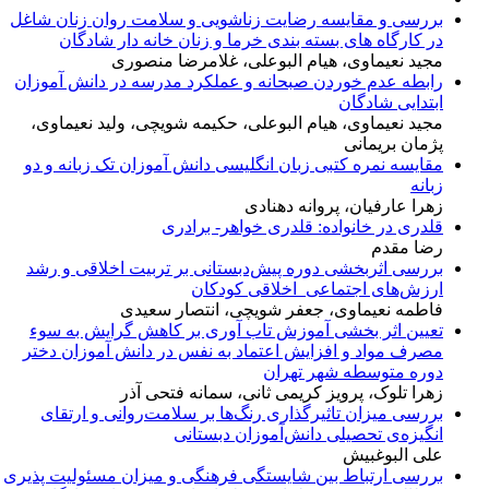
بررسی و مقایسه رضایت زناشویی و سلامت روان زنان شاغل
در کارگاه های بسته بندی خرما و زنان خانه دار شادگان
مجید نعیماوی، هیام البوعلی، غلامرضا منصوری
رابطه عدم خوردن صبحانه و عملکرد مدرسه در دانش آموزان
ابتدایی شادگان
مجید نعیماوی، هیام البوعلی، حکیمه شویچی، ولید نعیماوی،
پژمان بریمانی
مقایسه نمره کتبی زبان انگلیسی دانش آموزان تک زبانه و دو
زبانه
زهرا عارفیان، پروانه دهنادی
قلدری در خانواده: قلدری خواهر- برادری
رضا مقدم
بررسی اثربخشی دوره پیش‌دبستانی بر تربیت اخلاقی و رشد
ارزش‌های اجتماعی_اخلاقی کودکان
فاطمه نعیماوی، جعفر شویچی، انتصار سعیدی
تعیین اثر بخشی آموزش تاب آوری بر کاهش گرایش به سوء
مصرف مواد و افزایش اعتماد به نفس در دانش آموزان دختر
دوره متوسطه شهر تهران
زهرا تلوک، پرویز کریمی ثانی، سمانه فتحی آذر
بررسی میزان تاثیرگذاری رنگ‌ها بر سلامت‌روانی و ارتقای
انگیزه‌ی تحصیلی دانش‌آموزان دبستانی
علی البوغبیش
بررسی ارتباط بین شایستگی فرهنگی و میزان مسئولیت پذیری